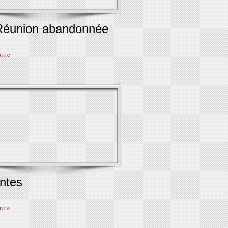
Réunion abandonnée
suite
ntes
suite