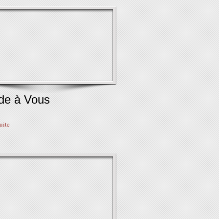
de à Vous
suite