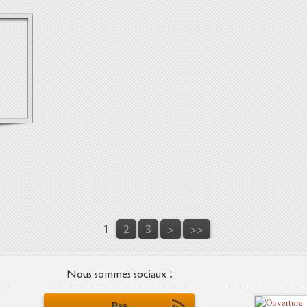
1
2
3
>
>>
Nous sommes sociaux !
Rss