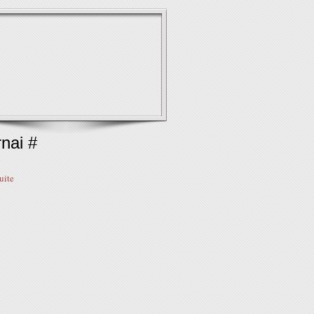
nai #
suite