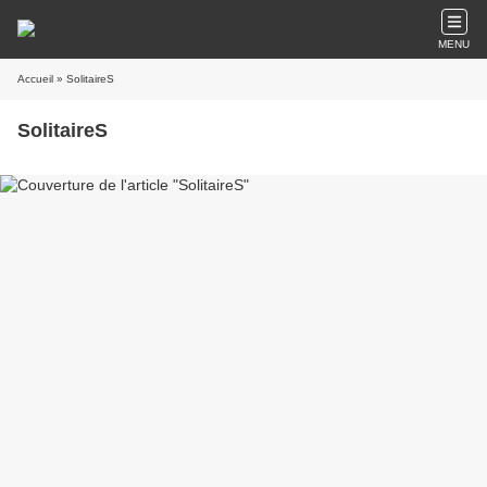
MENU
Accueil
» SolitaireS
SolitaireS