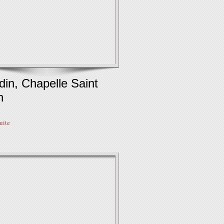
in, Chapelle Saint
n
suite