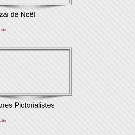
zai de Noël
suite
es Pictorialistes
suite